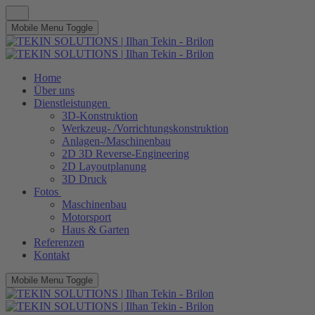
Mobile Menu Toggle
Home
Über uns
Dienstleistungen
3D-Konstruktion
Werkzeug- /Vorrichtungskonstruktion
Anlagen-/Maschinenbau
2D 3D Reverse-Engineering
2D Layoutplanung
3D Druck
Fotos
Maschinenbau
Motorsport
Haus & Garten
Referenzen
Kontakt
Mobile Menu Toggle