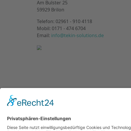
Am Bulster 25
59929 Brilon
Telefon: 02961 - 910 4118
Mobil: 0171 - 474 6704
Email:
info@tekin-solutions.de