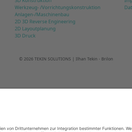
3D Konstruktion
Im
Werkzeug- /Vorrichtungskonstruktion
Da
Anlagen-/Maschinenbau
2D 3D Reverse Engineering
2D Layoutplanung
3D Druck
© 2026 TEKIN SOLUTIONS | Ilhan Tekin - Brilon