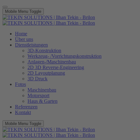
Mobile Menu Toggle
Home
Über uns
Dienstleistungen
3D-Konstruktion
Werkzeug- /Vorrichtungskonstruktion
Anlagen-/Maschinenbau
2D 3D Reverse-Engineering
2D Layoutplanung
3D Druck
Fotos
Maschinenbau
Motorsport
Haus & Garten
Referenzen
Kontakt
Mobile Menu Toggle